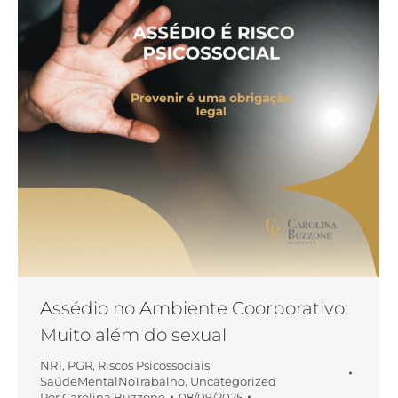
Assédio no Ambiente Coorporativo:
Muito além do sexual
NR1
,
PGR
,
Riscos Psicossociais
,
SaúdeMentalNoTrabalho
,
Uncategorized
Por
Carolina Buzzone
08/09/2025